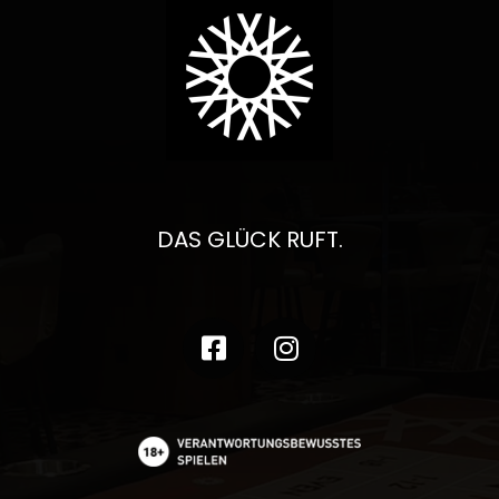
DAS GLÜCK RUFT.