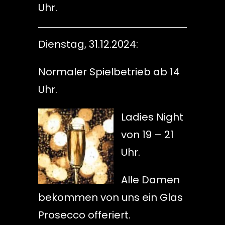
Uhr.
Dienstag, 31.12.2024:
Normaler Spielbetrieb ab 14
Uhr.
Ladies Night
von 19 – 21
Uhr.
Alle Damen
bekommen von uns ein Glas
Prosecco offeriert.