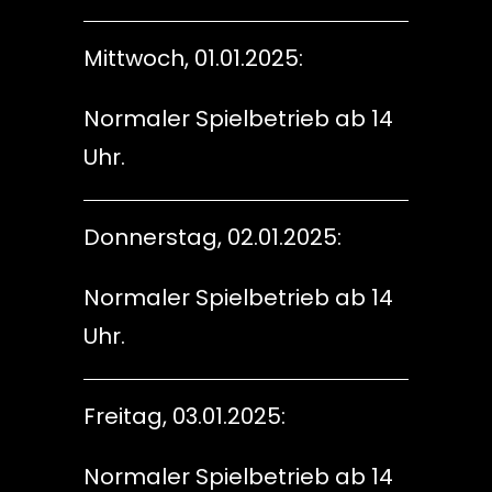
Mittwoch, 01.01.2025:
Normaler Spielbetrieb ab 14
Uhr.
Donnerstag, 02.01.2025:
Normaler Spielbetrieb ab 14
Uhr.
Freitag, 03.01.2025:
Normaler Spielbetrieb ab 14