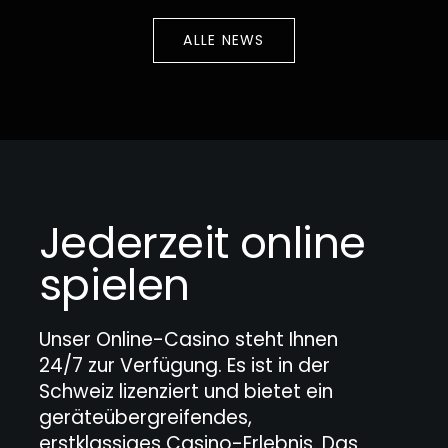
ALLE NEWS
Jederzeit online
spielen
Unser Online-Casino steht Ihnen
24/7 zur Verfügung. Es ist in der
Schweiz lizenziert und bietet ein
geräteübergreifendes,
erstklassiges Casino-Erlebnis. Das