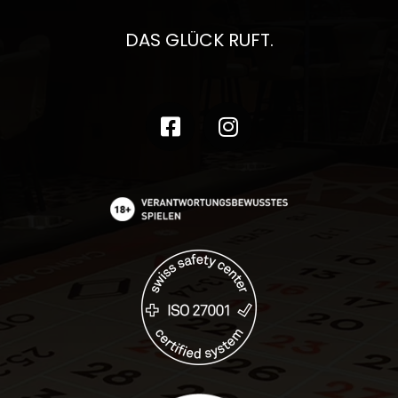
DAS GLÜCK RUFT.