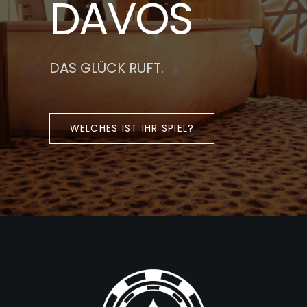
DAS GLÜCK RUFT.
WELCHES IST IHR SPIEL?