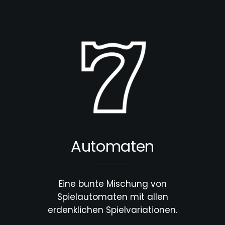
Automaten
Eine bunte Mischung von
Spielautomaten mit allen
erdenklichen Spielvariationen.