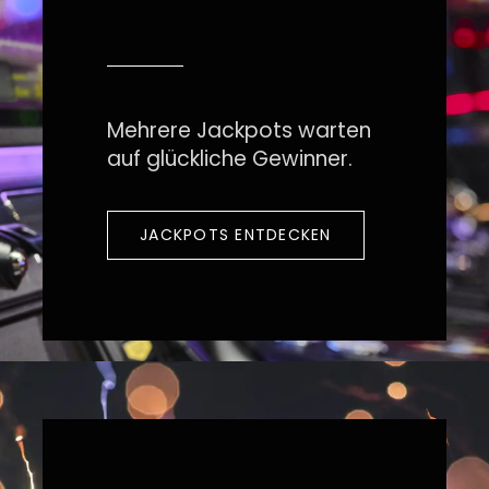
Mehrere Jackpots warten
auf glückliche Gewinner.
JACKPOTS ENTDECKEN