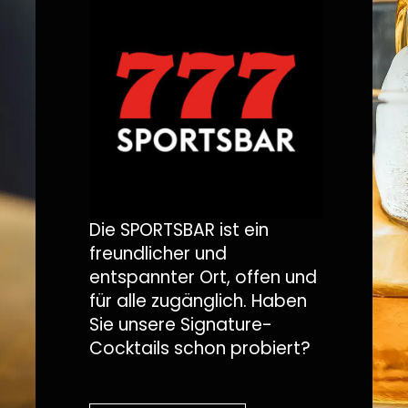
Die SPORTSBAR ist ein
freundlicher und
entspannter Ort, offen und
für alle zugänglich. Haben
Sie unsere Signature-
Cocktails schon probiert?