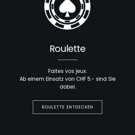
Roulette
Faites vos jeux.
Ab einem Einsatz von CHF 5.- sind Sie
dabei.
ROULETTE ENTDECKEN