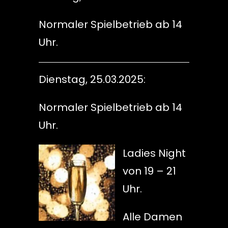
Normaler Spielbetrieb ab 14
Uhr.
Dienstag, 25.03.2025:
Normaler Spielbetrieb ab 14
Uhr.
Ladies Night
von 19 – 21
Uhr.
Alle Damen