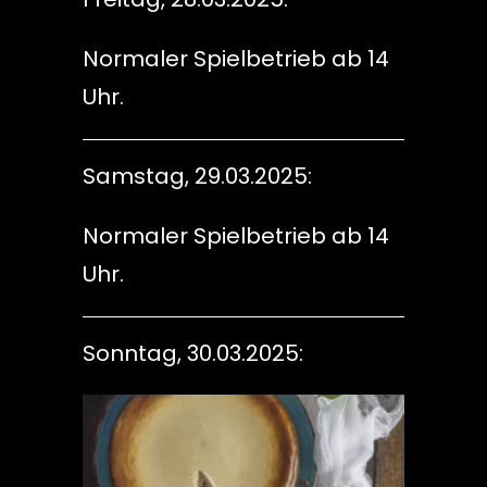
Normaler Spielbetrieb ab 14
Uhr.
Samstag, 29.03.2025:
Normaler Spielbetrieb ab 14
Uhr.
Sonntag, 30.03.2025: