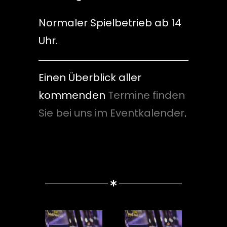
Normaler Spielbetrieb ab 14
Uhr.
Einen Überblick aller
kommenden
Termine finden
Sie bei uns im Eventkalender
.