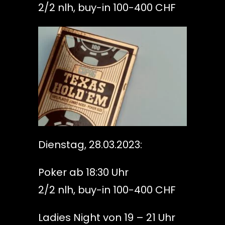
2/2 nlh, buy-in 100-400 CHF
Dienstag, 28.03.2023:
Poker ab 18:30 Uhr
2/2 nlh, buy-in 100-400 CHF
Ladies Night von 19 – 21 Uhr