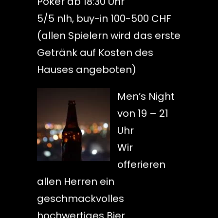
Poker ab 18:30 Uhr
5/5 nlh, buy-in 100-500 CHF
(allen Spielern wird das erste
Getränk auf Kosten des
Hauses angeboten)
Men’s Night
von 19 – 21
Uhr
Wir
offerieren
allen Herren ein
geschmackvolles
hochwertiges Bier