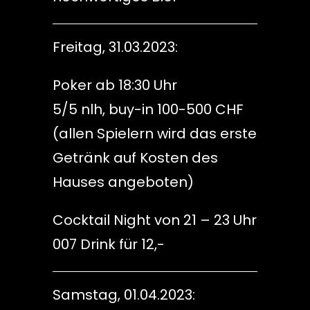
Freitag, 31.03.2023:
Poker ab 18:30 Uhr
5/5 nlh, buy-in 100-500 CHF
(allen Spielern wird das erste
Getränk auf Kosten des
Hauses angeboten)
Cocktail Night von 21 – 23 Uhr
007 Drink für 12,-
Samstag, 01.04.2023: