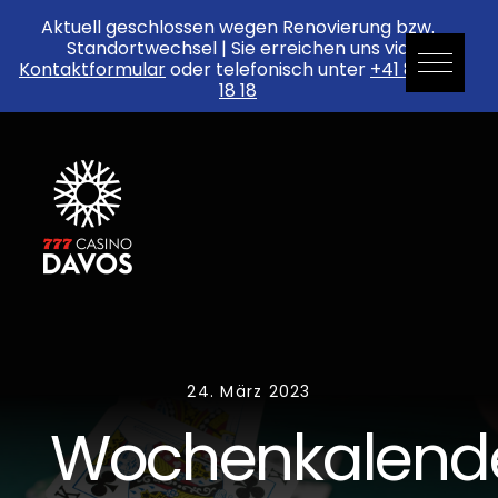
Aktuell geschlossen wegen Renovierung bzw.
Standortwechsel | Sie erreichen uns via
Kontaktformular
oder telefonisch unter
+41 81 552
18 18
Skip
to
content
24. März 2023
Wochenkalend