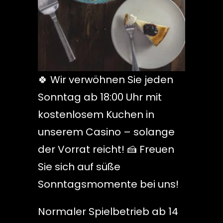
🍀 Wir verwöhnen Sie jeden
Sonntag ab 18:00 Uhr mit
kostenlosem Kuchen in
unserem Casino – solange
der Vorrat reicht! 🍰 Freuen
Sie sich auf süße
Sonntagsmomente bei uns!
Normaler Spielbetrieb ab 14