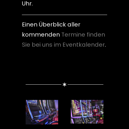
Uhr.
Einen Überblick aller
kommenden
Termine finden
Sie bei uns im Eventkalender
.