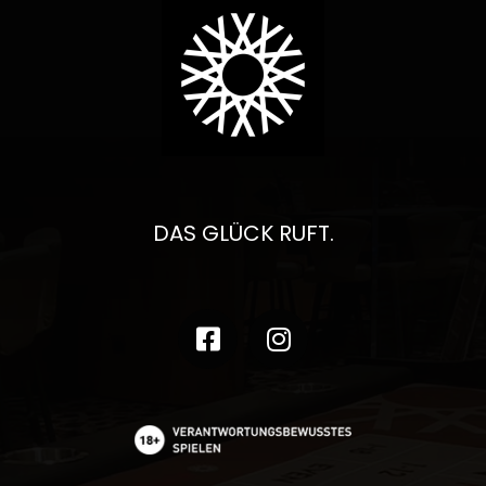
DAS GLÜCK RUFT.