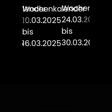
er
Wochenkalen
henkalender
Wochenkalender
Wo
24.03.2025
3.2025
10.03.2025
17
bis
bis
bi
30.03.2025
3.2025
16.03.2025
23