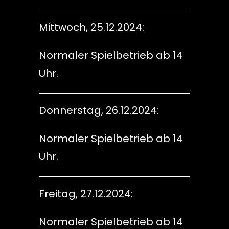
Mittwoch, 25.12.2024:
Normaler Spielbetrieb ab 14
Uhr.
Donnerstag, 26.12.2024:
Normaler Spielbetrieb ab 14
Uhr.
Freitag, 27.12.2024:
Normaler Spielbetrieb ab 14