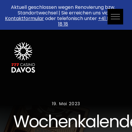
Aktuell geschlossen wegen Renovierung bzw.
Standortwechsel | Sie erreichen uns via
Kontaktformular
oder telefonisch unter
+41 81 552
18 18
Skip
to
content
19. Mai 2023
Wochenkalend