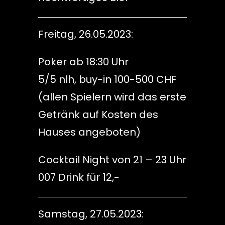
Freitag, 26.05.2023:
Poker ab 18:30 Uhr
5/5 nlh, buy-in 100-500 CHF
(allen Spielern wird das erste
Getränk auf Kosten des
Hauses angeboten)
Cocktail Night von 21 – 23 Uhr
007 Drink für 12,-
Samstag, 27.05.2023: