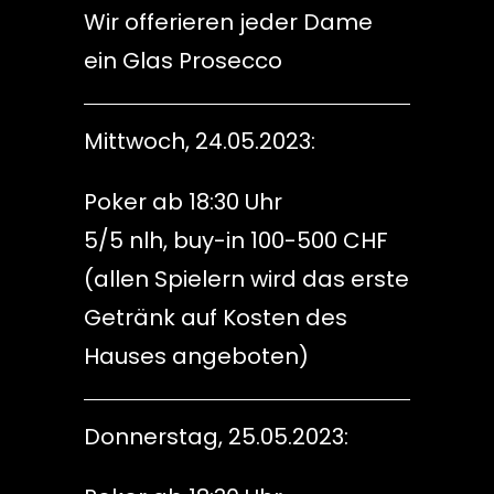
Wir offerieren jeder Dame
ein Glas Prosecco
Mittwoch, 24.05.2023:
Poker ab 18:30 Uhr
5/5 nlh, buy-in 100-500 CHF
(allen Spielern wird das erste
Getränk auf Kosten des
Hauses angeboten)
Donnerstag, 25.05.2023: