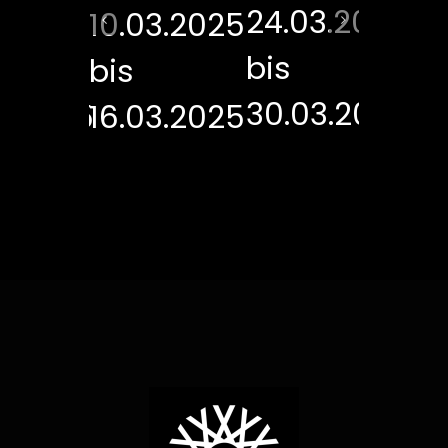
24.03.2025
3.2025
10.03.2025
17
bis
bis
bi
30.03.2025
3.2025
16.03.2025
23