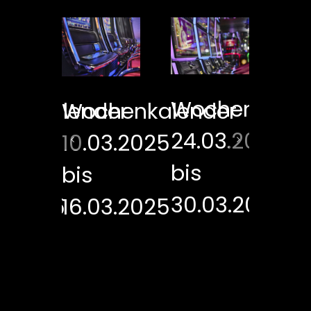
er
Wochenkalen
henkalender
Wochenkalender
Wo
24.03.2025
3.2025
10.03.2025
17
bis
bis
bi
30.03.2025
3.2025
16.03.2025
23