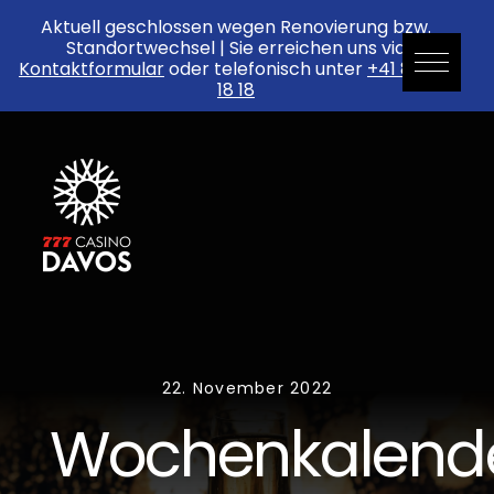
Aktuell geschlossen wegen Renovierung bzw.
Standortwechsel | Sie erreichen uns via
Kontaktformular
oder telefonisch unter
+41 81 552
18 18
Skip
to
content
22. November 2022
Wochenkalend