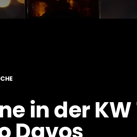
OCHE
ne in der KW 
o Davos