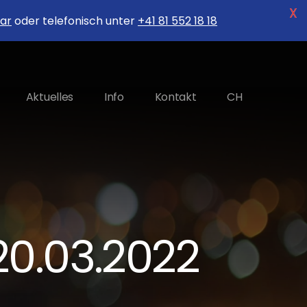
X
ar
oder telefonisch unter
+41 81 552 18 18
Aktuelles
Info
Kontakt
CH
20.03.2022