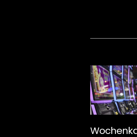
Wochenka
er
Wochenkalender