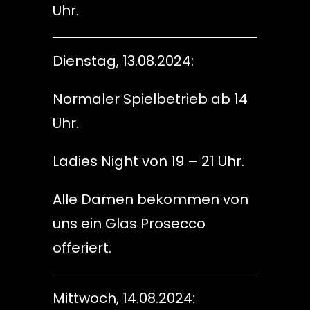
Uhr.
Dienstag, 13.08.2024:
Normaler Spielbetrieb ab 14
Uhr.
Ladies Night von 19 – 21 Uhr.
Alle Damen bekommen von
uns ein Glas Prosecco
offeriert.
Mittwoch, 14.08.2024: