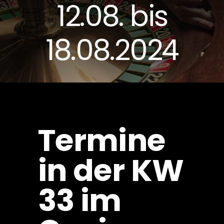
12.08. bis
18.08.2024
Termine
in der KW
33 im