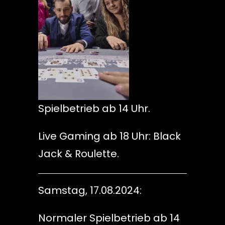
Spielbetrieb ab 14 Uhr.
Live Gaming ab 18 Uhr: Black
Jack & Roulette.
Samstag, 17.08.2024:
Normaler Spielbetrieb ab 14