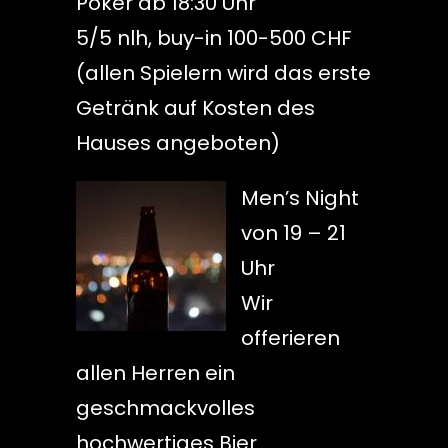
Poker ab 18:30 Uhr
5/5 nlh, buy-in 100-500 CHF
(allen Spielern wird das erste
Getränk auf Kosten des
Hauses angeboten)
Men’s Night
von 19 – 21
Uhr
Wir
offerieren
allen Herren ein
geschmackvolles
hochwertiges Bier