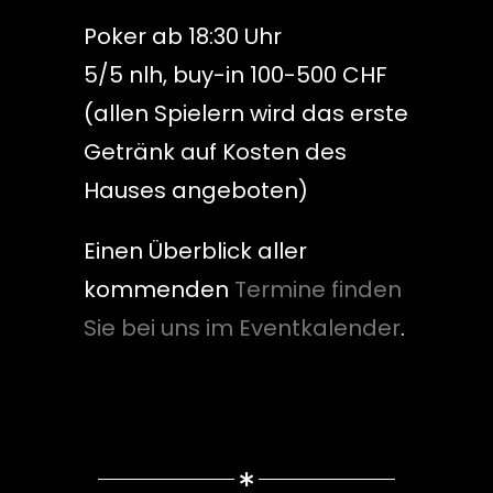
Poker ab 18:30 Uhr
5/5 nlh, buy-in 100-500 CHF
(allen Spielern wird das erste
Getränk auf Kosten des
Hauses angeboten)
Einen Überblick aller
kommenden
Termine finden
Sie bei uns im Eventkalender
.