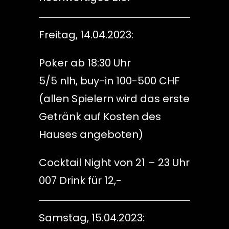
Freitag, 14.04.2023:
Poker ab 18:30 Uhr
5/5 nlh, buy-in 100-500 CHF
(allen Spielern wird das erste
Getränk auf Kosten des
Hauses angeboten)
Cocktail Night von 21 – 23 Uhr
007 Drink für 12,-
Samstag, 15.04.2023: