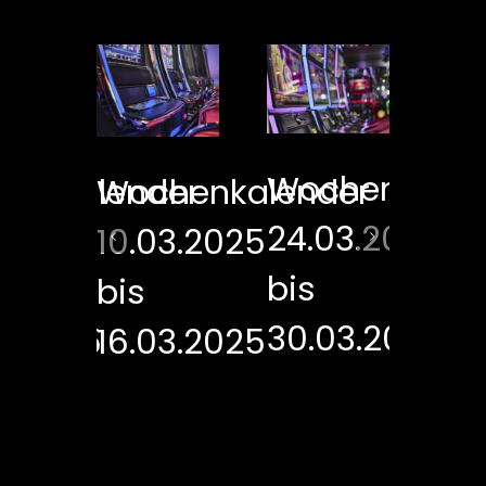
er
Wochenkalen
henkalender
Wochenkalender
Wo
24.03.2025
3.2025
10.03.2025
17
bis
bis
bi
30.03.2025
3.2025
16.03.2025
23