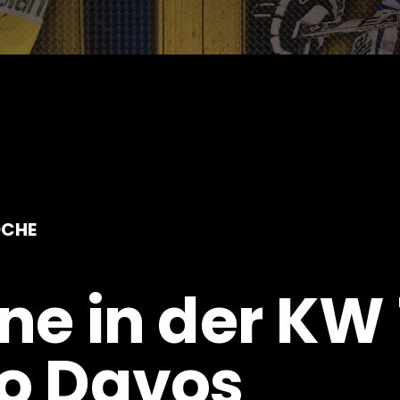
OCHE
ne in der KW 
o Davos