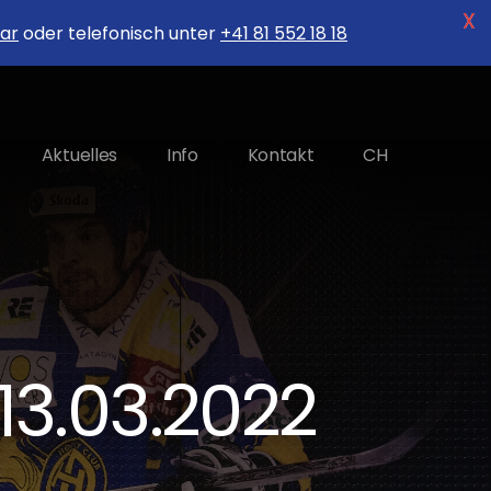
X
ar
oder telefonisch unter
+41 81 552 18 18
Aktuelles
Info
Kontakt
CH
13.03.2022