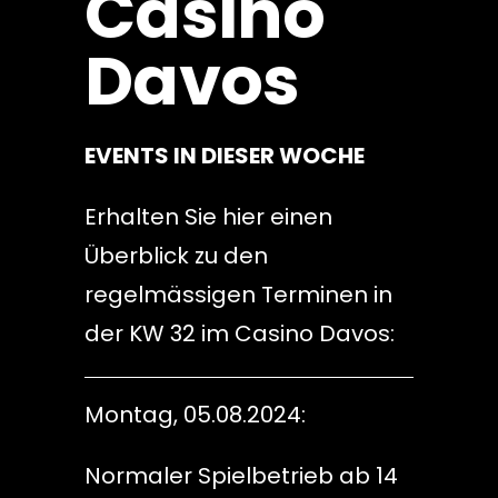
Casino
Davos
EVENTS IN DIESER WOCHE
Erhalten Sie hier einen
Überblick zu den
regelmässigen Terminen in
der KW 32 im Casino Davos:
Montag, 05.08.2024:
Normaler Spielbetrieb ab 14