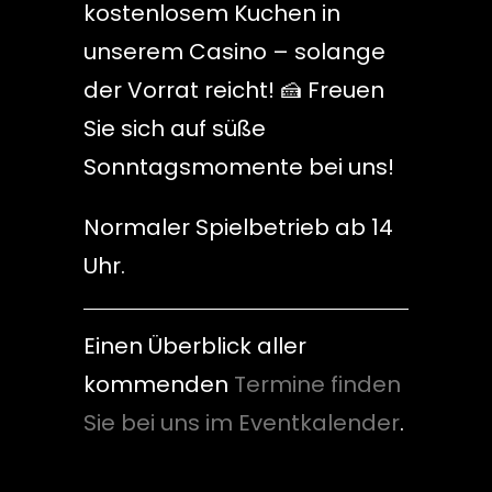
kostenlosem Kuchen in
unserem Casino – solange
der Vorrat reicht! 🍰 Freuen
Sie sich auf süße
Sonntagsmomente bei uns!
Normaler Spielbetrieb ab 14
Uhr.
Einen Überblick aller
kommenden
Termine finden
Sie bei uns im Eventkalender
.