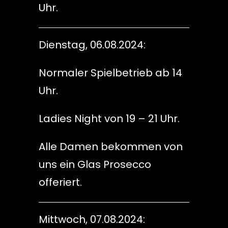
Uhr.
Dienstag, 06.08.2024:
Normaler Spielbetrieb ab 14
Uhr.
Ladies Night von 19 – 21 Uhr.
Alle Damen bekommen von
uns ein Glas Prosecco
offeriert.
Mittwoch, 07.08.2024: