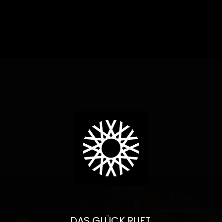
DAS GLÜCK RUFT.