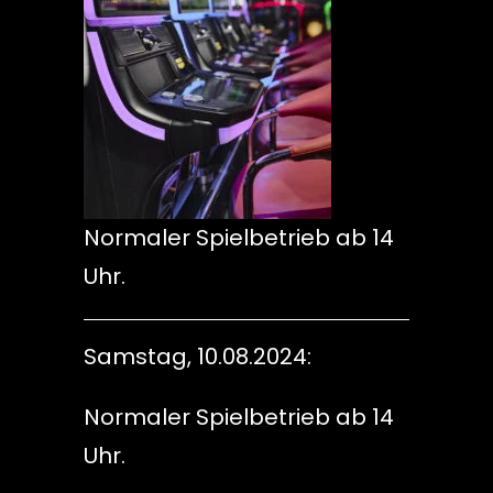
Normaler Spielbetrieb ab 14
Uhr.
Samstag, 10.08.2024:
Normaler Spielbetrieb ab 14
Uhr.