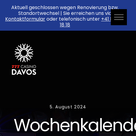
Aktuell geschlossen wegen Renovierung bzw.
Standortwechsel | Sie erreichen uns via
Kontaktformular
oder telefonisch unter
+41 81 552
18 18
Skip
to
content
5. August 2024
Wochenkalend