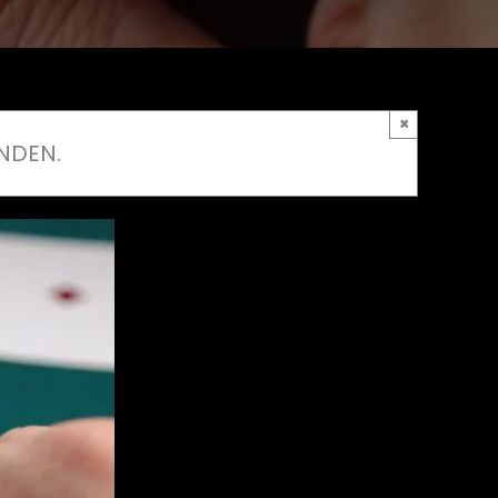
×
NDEN.