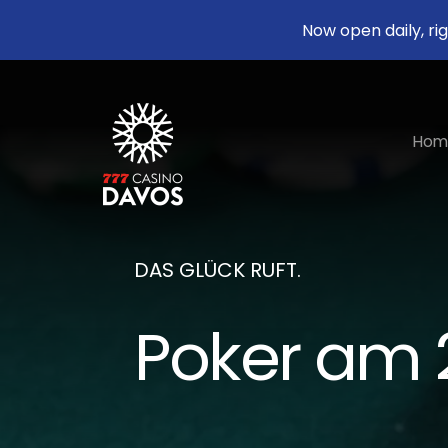
Now open daily, ri
Skip
to
content
Hom
DAS GLÜCK RUFT.
Poker am 