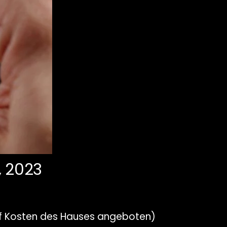
, 2023
 auf Kosten des Hauses angeboten)