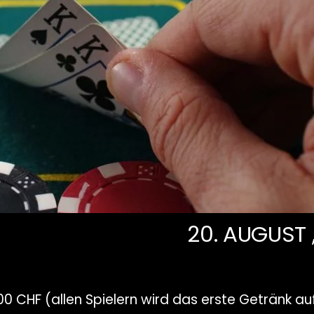
20. AUGUST 
-500 CHF (allen Spielern wird das erste Getränk