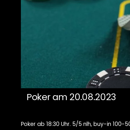
Poker am 20.08.2023
Poker ab 18:30 Uhr. 5/5 nlh, buy-in 100