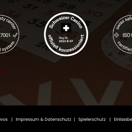
Davos |
Impressum & Datenschutz
|
Spielerschutz
|
Einlass