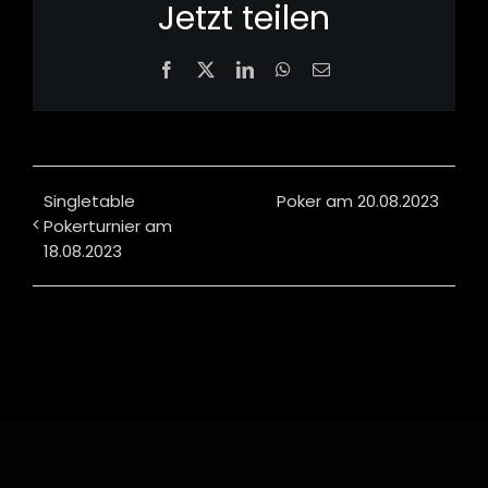
Jetzt teilen
Facebook
X
LinkedIn
WhatsApp
Email
Singletable
Poker am 20.08.2023
Pokerturnier am
18.08.2023