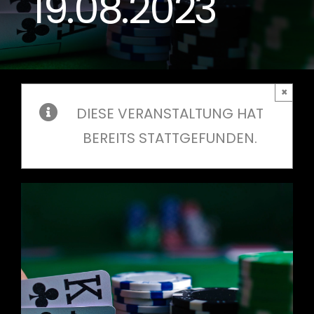
19.08.2023
×
DIESE VERANSTALTUNG HAT
BEREITS STATTGEFUNDEN.