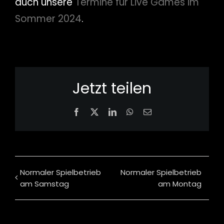
auch unsere
Termine für Live Games im
Sommer 2024
.
Jetzt teilen
Facebook
X
LinkedIn
WhatsApp
Email
Normaler Spielbetrieb
Normaler Spielbetrieb
am Samstag
am Montag