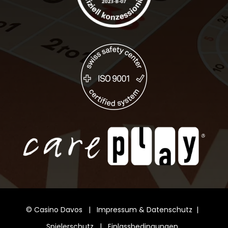
© Casino Davos |
Impressum & Datenschutz
|
Spielerschutz
|
Einlassbedingungen