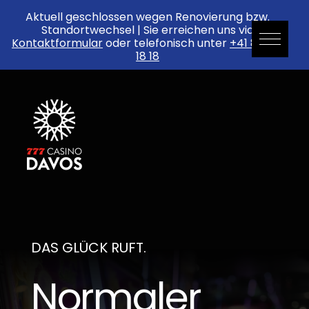
Aktuell geschlossen wegen Renovierung bzw.
Standortwechsel | Sie erreichen uns via
Kontaktformular
oder telefonisch unter
+41 81 552
18 18
Skip
to
content
DAS GLÜCK RUFT.
Normaler