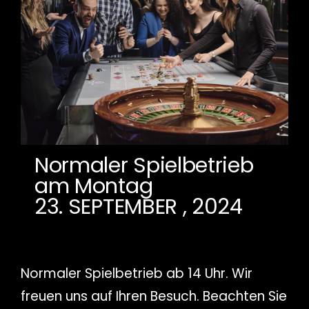
Normaler Spielbetrieb
am Montag
23. SEPTEMBER , 2024
Normaler Spielbetrieb ab 14 Uhr. Wir
freuen uns auf Ihren Besuch. Beachten Sie