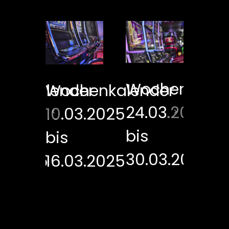
er
Wochenkalen
henkalender
Wochenkalender
Wo
24.03.2025
3.2025
10.03.2025
17
bis
bis
bi
30.03.2025
3.2025
16.03.2025
23