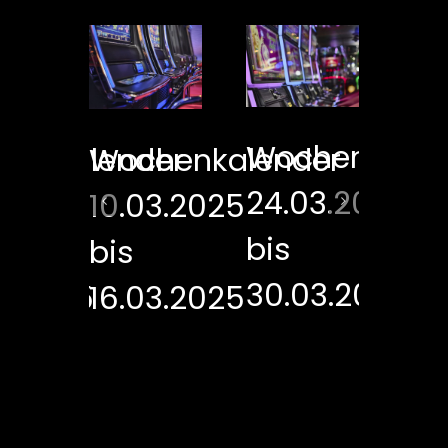
er
Wochenkalen
henkalender
Wochenkalender
Wo
24.03.2025
3.2025
10.03.2025
17
bis
bis
bi
30.03.2025
3.2025
16.03.2025
23