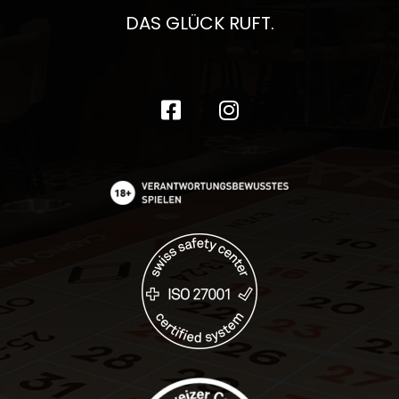
DAS GLÜCK RUFT.