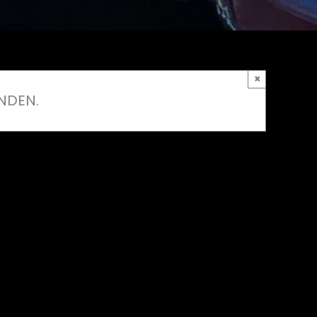
×
NDEN.