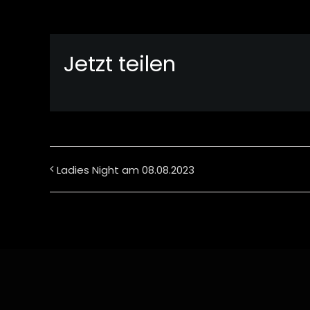
Jetzt teilen
Ladies Night am 08.08.2023