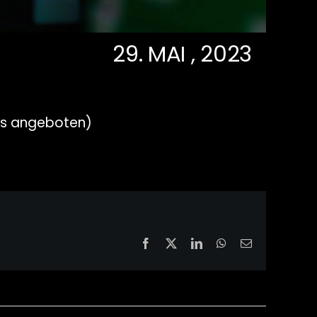
29. MAI , 2023
ses angeboten)
Facebook
X
LinkedIn
WhatsApp
Email