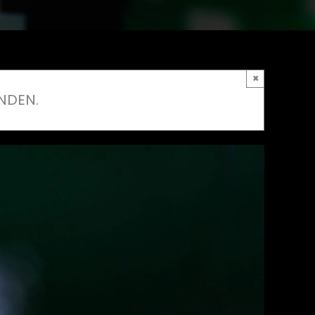
×
NDEN.