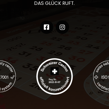
DAS GLÜCK RUFT.