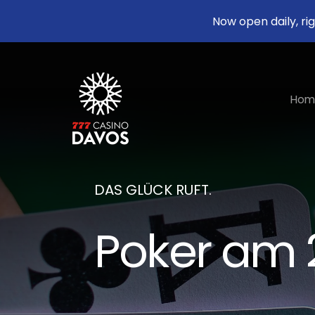
Now open daily, ri
Skip
to
content
Hom
DAS GLÜCK RUFT.
Poker am 