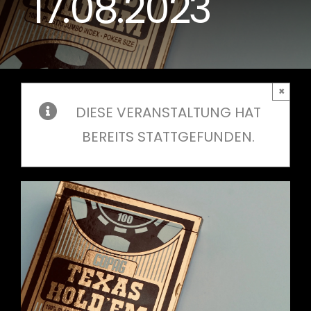
17.08.2023
×
DIESE VERANSTALTUNG HAT
BEREITS STATTGEFUNDEN.