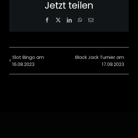
Jetzt teilen
Facebook
X
LinkedIn
WhatsApp
Email
Slot Bingo am
Black Jack Turnier am
16.08.2023
17.08.2023