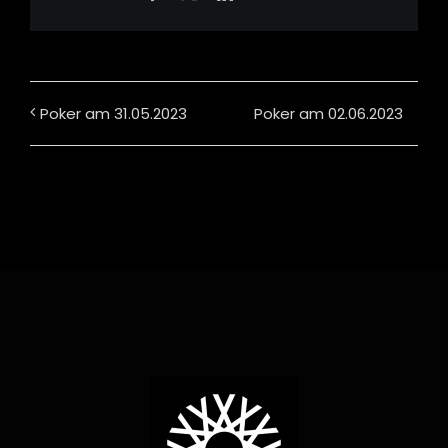
Poker am 31.05.2023
Poker am 02.06.2023