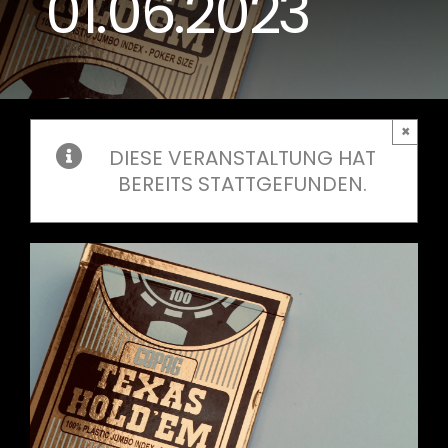
01.06.2023
×
DIESE VERANSTALTUNG HAT
BEREITS STATTGEFUNDEN.