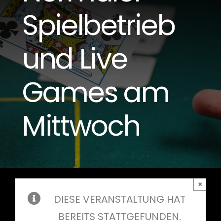
Spielbetrieb
und Live
Games am
Mittwoch
×
DIESE VERANSTALTUNG HAT
BEREITS STATTGEFUNDEN.