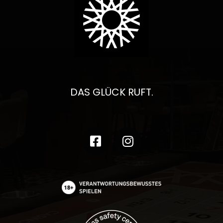
DAS GLÜCK RUFT.