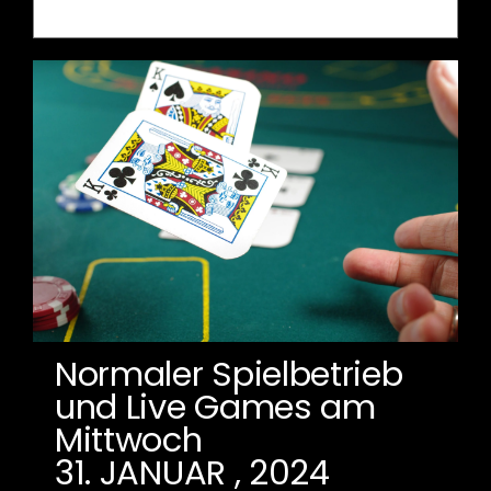
Normaler Spielbetrieb
und Live Games am
Mittwoch
31. JANUAR , 2024