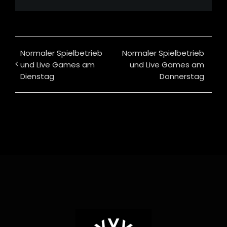
Normaler Spielbetrieb
Normaler Spielbetrieb
und Live Games am
und Live Games am
Dienstag
Donnerstag