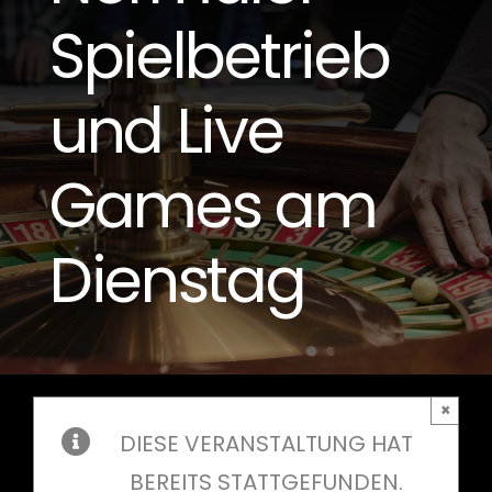
Spielbetrieb
und Live
Games am
Dienstag
×
DIESE VERANSTALTUNG HAT
BEREITS STATTGEFUNDEN.