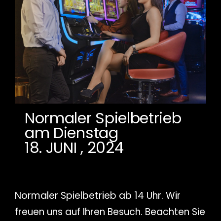
Normaler Spielbetrieb
am Dienstag
18. JUNI , 2024
Normaler Spielbetrieb ab 14 Uhr. Wir
freuen uns auf Ihren Besuch. Beachten Sie