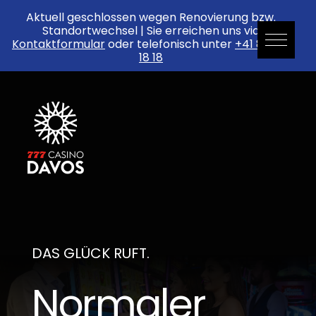
Aktuell geschlossen wegen Renovierung bzw.
Standortwechsel | Sie erreichen uns via
Kontaktformular
oder telefonisch unter
+41 81 552
18 18
Skip
to
content
DAS GLÜCK RUFT.
Normaler