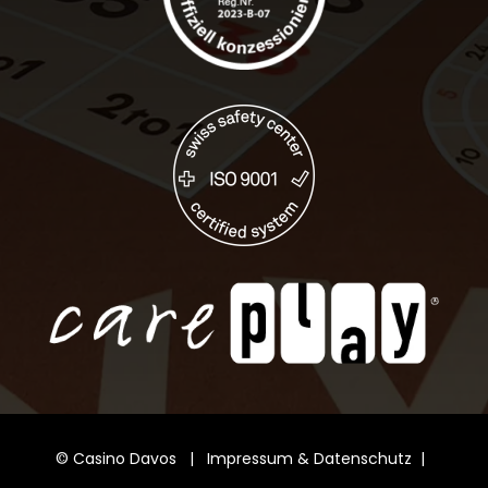
© Casino Davos |
Impressum & Datenschutz
|