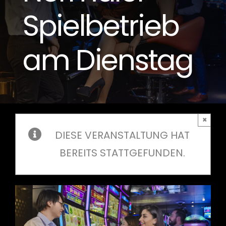
Spielbetrieb
am Dienstag
×
DIESE VERANSTALTUNG HAT
BEREITS STATTGEFUNDEN.