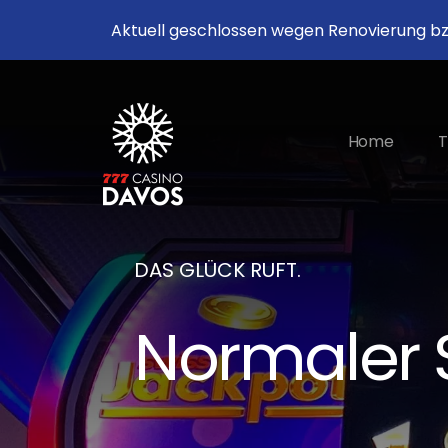
Aktuell geschlossen wegen Renovierung bzw
Skip
to
content
Home
T
DAS GLÜCK RUFT.
Normaler 