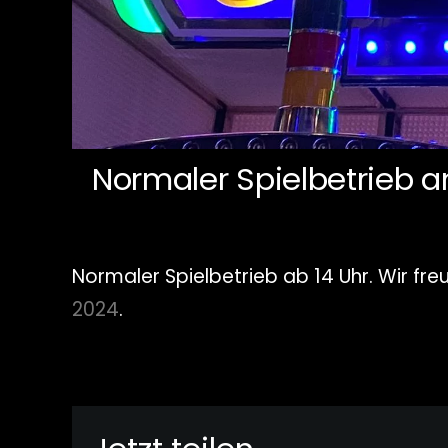
Normaler Spielbetrieb
Normaler Spielbetrieb ab 14 Uhr. Wir fr
2024
.