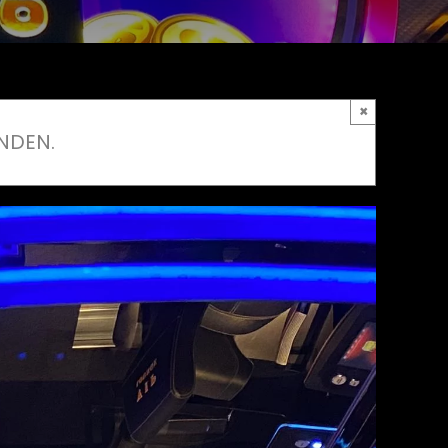
×
NDEN.