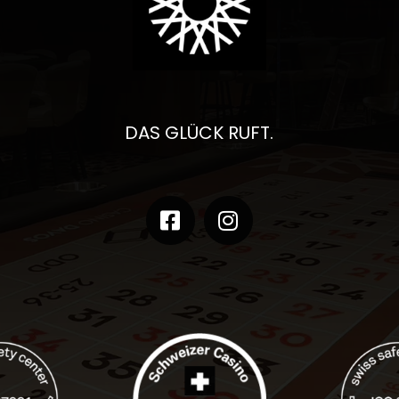
DAS GLÜCK RUFT.