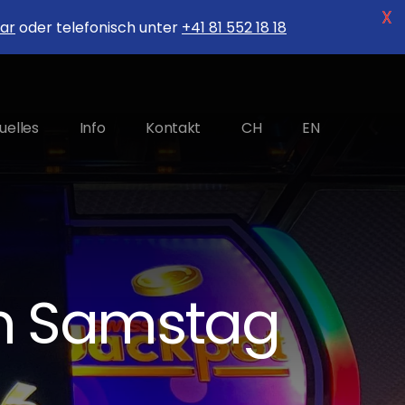
X
ar
oder telefonisch unter
+41 81 552 18 18
uelles
Info
Kontakt
CH
EN
am Samstag