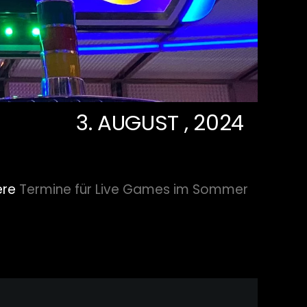
3. AUGUST , 2024
ere
Termine für Live Games im Sommer