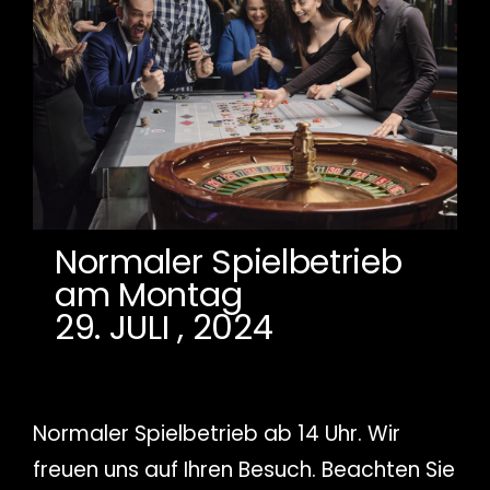
Normaler Spielbetrieb
am Montag
29. JULI , 2024
Normaler Spielbetrieb ab 14 Uhr. Wir
freuen uns auf Ihren Besuch. Beachten Sie