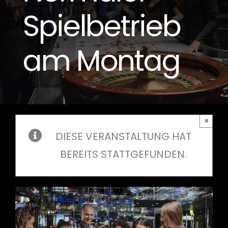
Spielbetrieb
am Montag
×
DIESE VERANSTALTUNG HAT
BEREITS STATTGEFUNDEN.