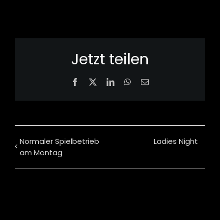
Jetzt teilen
Facebook
X
LinkedIn
WhatsApp
Email
Normaler Spielbetrieb
Ladies Night
am Montag