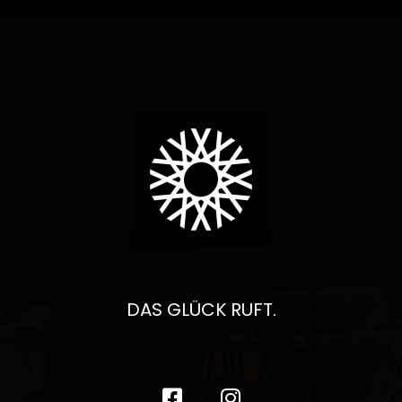
DAS GLÜCK RUFT.