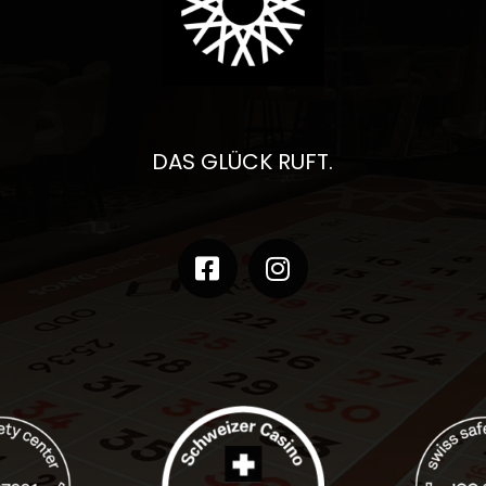
DAS GLÜCK RUFT.