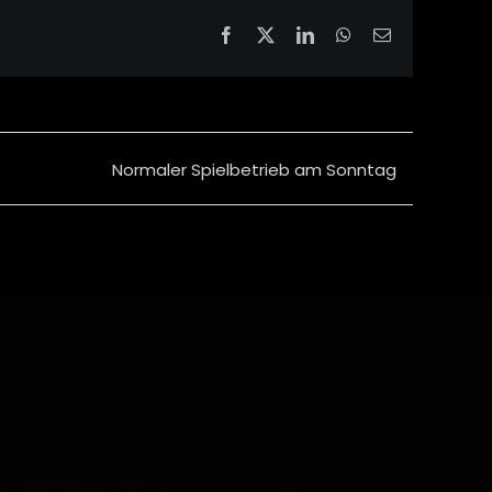
Facebook
X
LinkedIn
WhatsApp
Email
Normaler Spielbetrieb am Sonntag