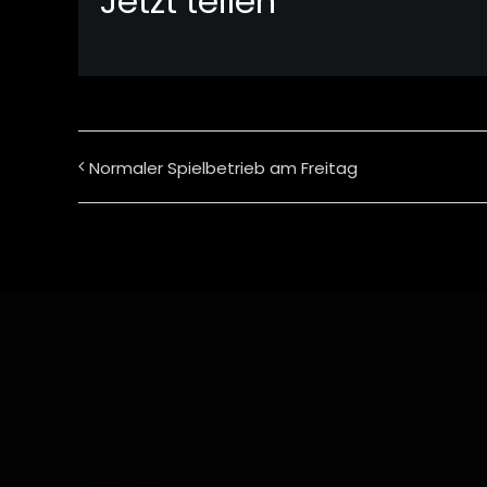
Jetzt teilen
Normaler Spielbetrieb am Freitag