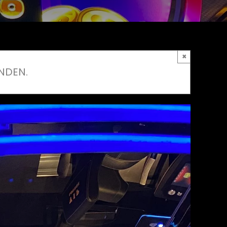
×
NDEN.