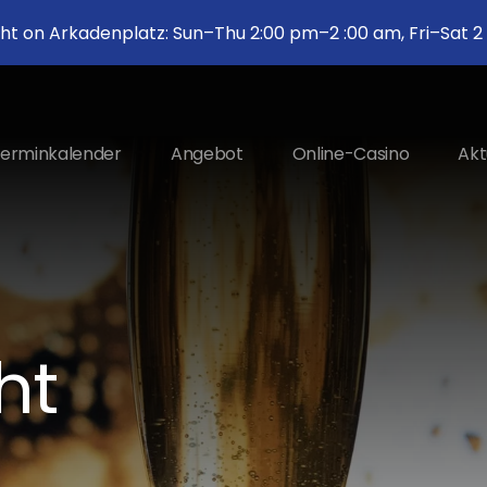
ght on Arkadenplatz: Sun–Thu 2:00 pm–2 :00 am, Fri–Sat 
erminkalender
Angebot
Online-Casino
Akt
ht