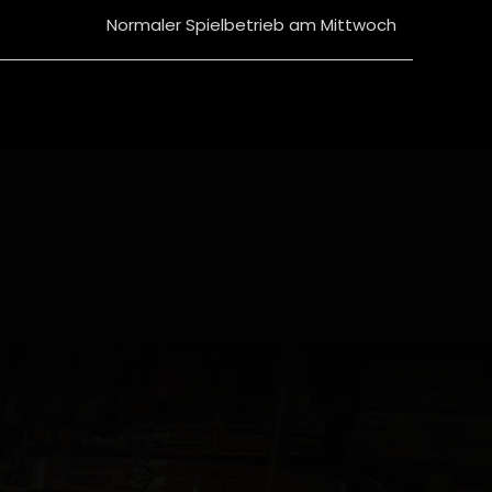
Normaler Spielbetrieb am Mittwoch