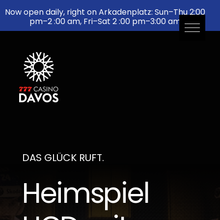
Now open daily, right on Arkadenplatz: Sun–Thu 2:00
pm–2 :00 am, Fri–Sat 2 :00 pm–3:00 am
Skip
to
content
DAS GLÜCK RUFT.
Heimspiel