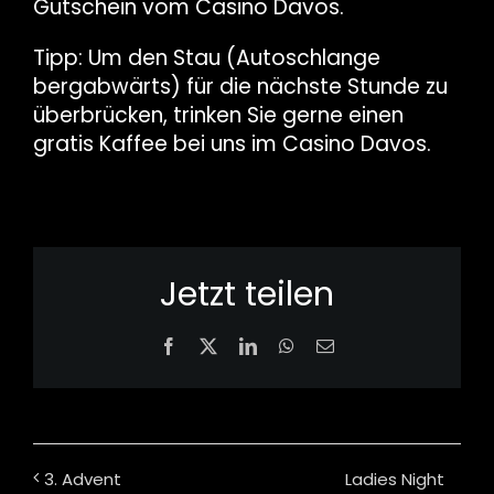
Gutschein vom Casino Davos.
Tipp: Um den Stau (Autoschlange
bergabwärts) für die nächste Stunde zu
überbrücken, trinken Sie gerne einen
gratis Kaffee bei uns im Casino Davos.
Jetzt teilen
Facebook
X
LinkedIn
WhatsApp
Email
3. Advent
Ladies Night