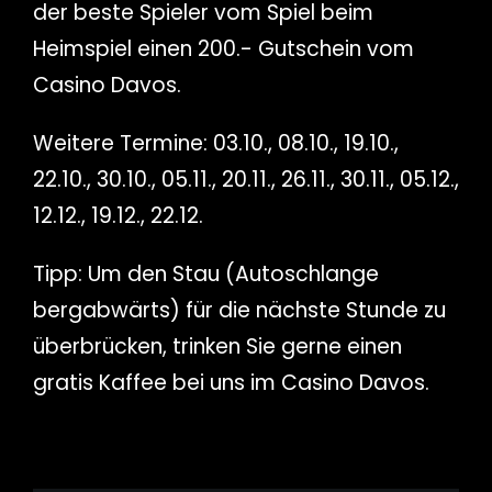
der beste Spieler vom Spiel beim
Heimspiel einen 200.- Gutschein vom
Casino Davos.
Weitere Termine: 03.10., 08.10., 19.10.,
22.10., 30.10., 05.11., 20.11., 26.11., 30.11., 05.12.,
12.12., 19.12., 22.12.
Tipp: Um den Stau (Autoschlange
bergabwärts) für die nächste Stunde zu
überbrücken, trinken Sie gerne einen
gratis Kaffee bei uns im Casino Davos.