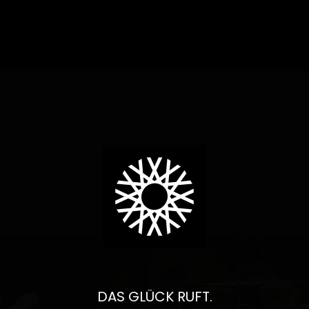
DAS GLÜCK RUFT.