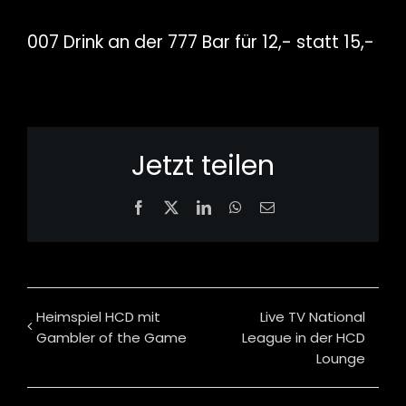
007 Drink an der 777 Bar für 12,- statt 15,-
Jetzt teilen
Facebook
X
LinkedIn
WhatsApp
Email
Heimspiel HCD mit
Live TV National
Gambler of the Game
League in der HCD
Lounge