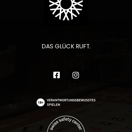
DAS GLÜCK RUFT.