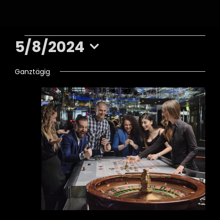
VERANSTALTUN
5/8/2024
Wählen
FOR
Ganztägig
Sie
das
Datum
5.
aus.
AUGUST
,
2024