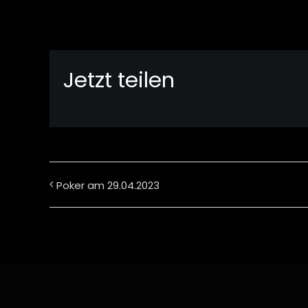
Jetzt teilen
Poker am 29.04.2023