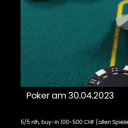
Poker am 30.04.2023
5/5 nlh, buy-in 100-500 CHF (allen Spie