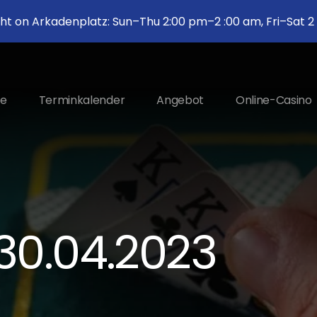
ght on Arkadenplatz: Sun–Thu 2:00 pm–2 :00 am, Fri–Sat 
e
Terminkalender
Angebot
Online-Casino
30.04.2023