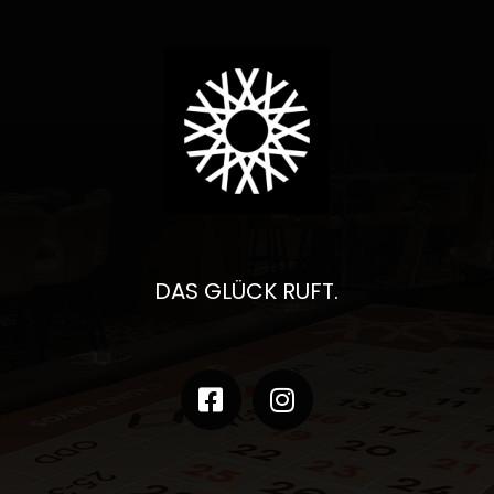
DAS GLÜCK RUFT.