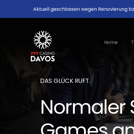
Aktuell geschlossen wegen Renovierung bzw
Skip
to
content
Home
T
DAS GLÜCK RUFT.
Normaler S
Games a