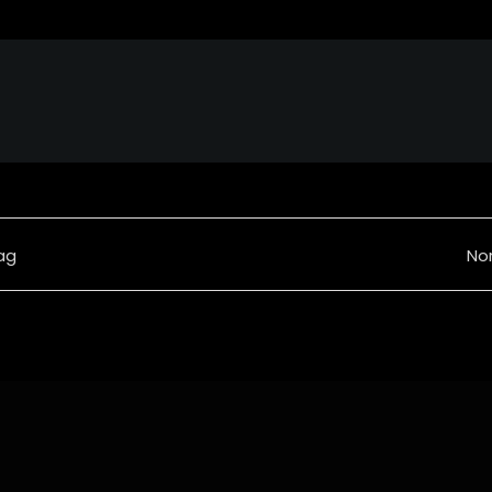
ag
No