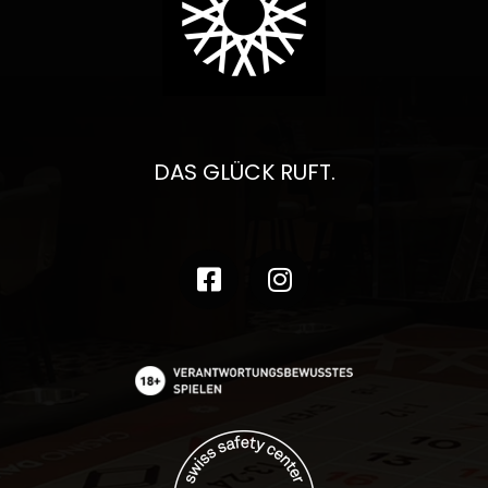
DAS GLÜCK RUFT.