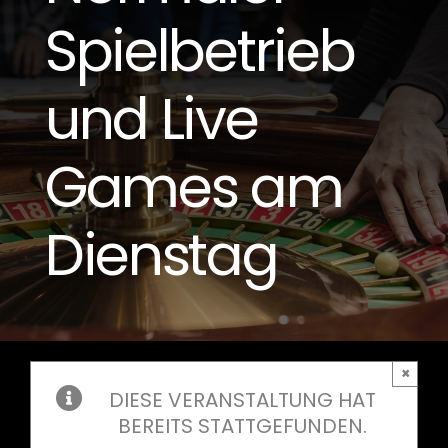
Spielbetrieb
und Live
Games am
Dienstag
×
DIESE VERANSTALTUNG HAT
BEREITS STATTGEFUNDEN.