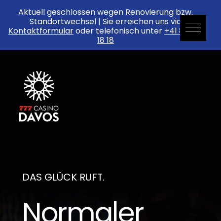
Aktuell geschlossen wegen Renovierung bzw.
Standortwechsel | Sie erreichen uns via
Kontaktformular
oder telefonisch unter
+41 81 552
18 18
Skip
to
content
DAS GLÜCK RUFT.
Normaler