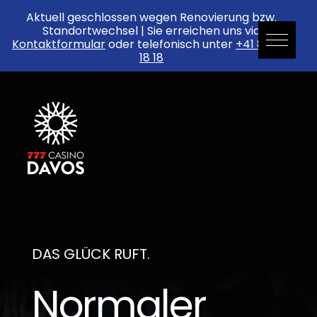
Aktuell geschlossen wegen Renovierung bzw.
Standortwechsel | Sie erreichen uns via
Kontaktformular
oder telefonisch unter
+41 81 552
18 18
Skip
to
content
DAS GLÜCK RUFT.
Normaler