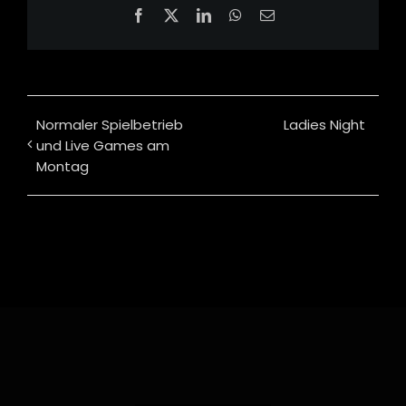
Facebook
X
LinkedIn
WhatsApp
Email
Normaler Spielbetrieb
Ladies Night
und Live Games am
Montag