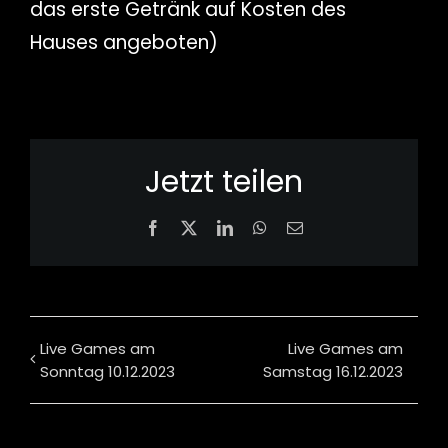
das erste Getränk auf Kosten des
Hauses angeboten)
Jetzt teilen
Facebook
X
LinkedIn
WhatsApp
Email
Live Games am
Live Games am
Sonntag 10.12.2023
Samstag 16.12.2023