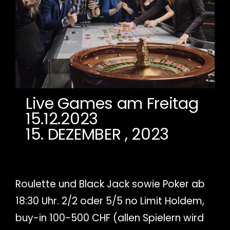
Live Games am Freitag
15.12.2023
15. DEZEMBER , 2023
Roulette und Black Jack sowie Poker ab
18:30 Uhr. 2/2 oder 5/5 no Limit Holdem,
buy-in 100-500 CHF (allen Spielern wird