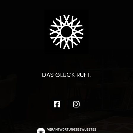
DAS GLÜCK RUFT.