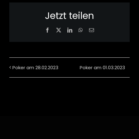
Jetzt teilen
Facebook
X
LinkedIn
WhatsApp
Email
Poker am 28.02.2023
Poker am 01.03.2023