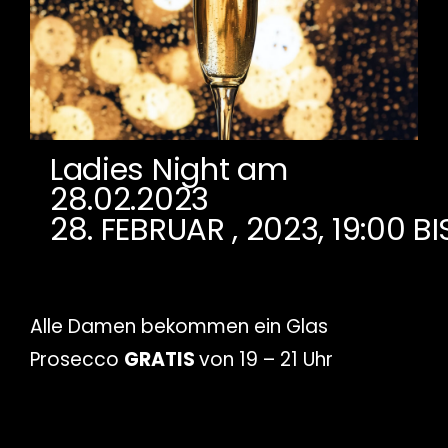
Ladies Night am
28.02.2023
28. FEBRUAR , 2023, 19:00
BI
Alle Damen bekommen ein Glas
Prosecco
GRATIS
von 19 – 21 Uhr