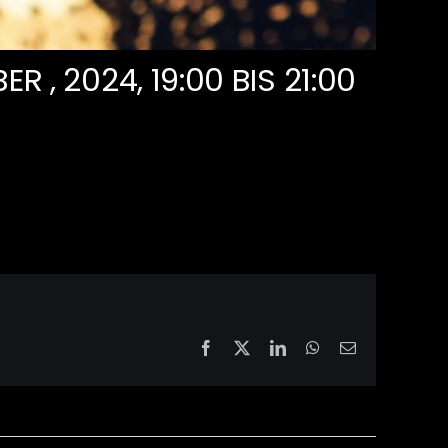
ER , 2024, 19:00
BIS
21:00
Facebook
X
LinkedIn
WhatsApp
Email