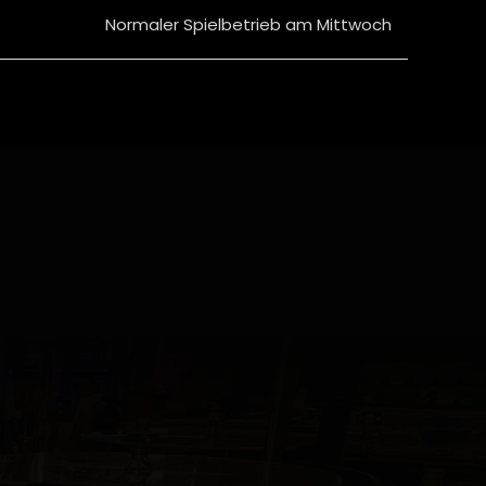
Normaler Spielbetrieb am Mittwoch