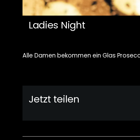
Ladies Night
Alle Damen bekommen ein Glas Prosec
Jetzt teilen