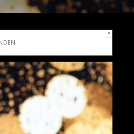
×
NDEN.