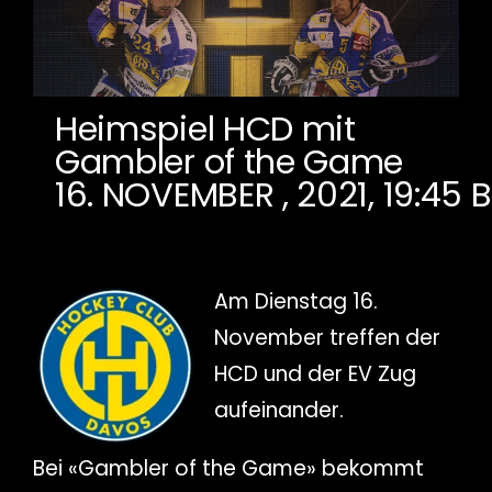
Heimspiel HCD mit
Gambler of the Game
16. NOVEMBER , 2021, 19:45
B
Am Dienstag 16.
November treffen der
HCD und der EV Zug
aufeinander.
Bei «Gambler of the Game» bekommt