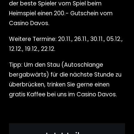
der beste Spieler vom Spiel beim
Heimspiel einen 200.- Gutschein vom
Casino Davos.
Weitere Termine: 20.11., 26.11., 30.11., 05.12.,
12.12., 19.12., 22.12.
Tipp: Um den Stau (Autoschlange
bergabwärts) für die nächste Stunde zu
überbrücken, trinken Sie gerne einen
gratis Kaffee bei uns im Casino Davos.