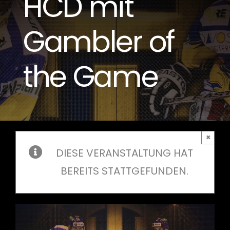
HCD mit
Gambler of
the Game
×
DIESE VERANSTALTUNG HAT
BEREITS STATTGEFUNDEN.