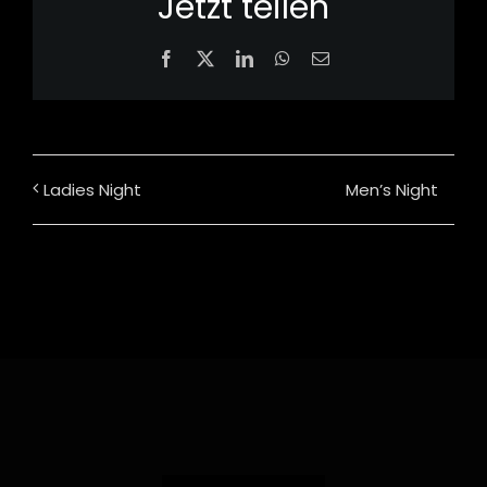
Jetzt teilen
Facebook
X
LinkedIn
WhatsApp
Email
Ladies Night
Men’s Night