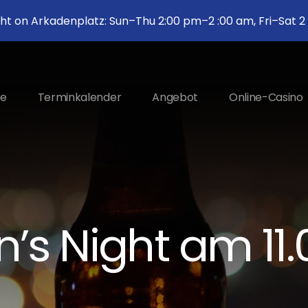
ght on Arkadenplatz: Sun–Thu 2:00 pm–2 :00 am, Fri–Sat 
e
Terminkalender
Angebot
Online-Casino
’s Night am 11.