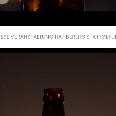
IESE VERANSTALTUNG HAT BEREITS STATTGEFU