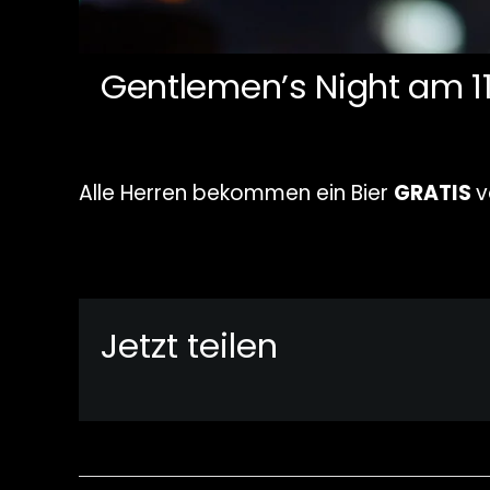
Gentlemen’s Night am 1
Alle Herren bekommen ein Bier
GRATIS
v
Jetzt teilen