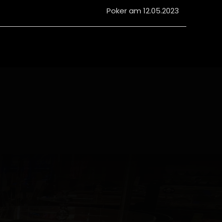
Poker am 12.05.2023