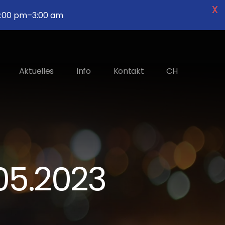
X
2 :00 pm–3:00 am
Aktuelles
Info
Kontakt
CH
05.2023