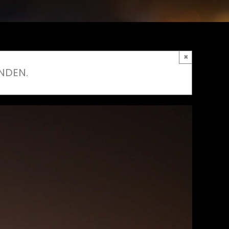
×
NDEN.